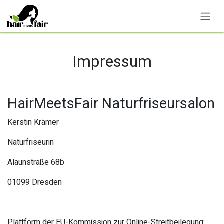
Zum Inhalt springen
Impressum
HairMeetsFair Naturfriseursalon
Kerstin Krämer
Naturfriseurin
Alaunstraße 68b
01099 Dresden
Plattform der EU-Kommission zur Online-Streitbeilegung: